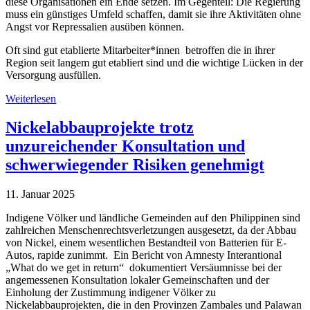
diese Organisationen ein Ende setzen. Im Gegenteil: Die Regierung
muss ein günstiges Umfeld schaffen, damit sie ihre Aktivitäten ohne
Angst vor Repressalien ausüben können.
Oft sind gut etablierte Mitarbeiter*innen betroffen die in ihrer
Region seit langem gut etabliert sind und die wichtige Lücken in der
Versorgung ausfüllen.
Weiterlesen
Nickelabbauprojekte trotz
unzureichender Konsultation und
schwerwiegender Risiken genehmigt
11. Januar 2025
Indigene Völker und ländliche Gemeinden auf den Philippinen sind
zahlreichen Menschenrechtsverletzungen ausgesetzt, da der Abbau
von Nickel, einem wesentlichen Bestandteil von Batterien für E-
Autos, rapide zunimmt. Ein Bericht von Amnesty Interantional
„What do we get in return“ dokumentiert Versäumnisse bei der
angemessenen Konsultation lokaler Gemeinschaften und der
Einholung der Zustimmung indigener Völker zu
Nickelabbauprojekten, die in den Provinzen Zambales und Palawan