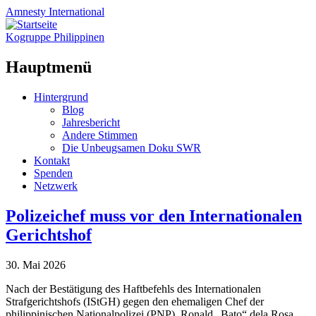
Amnesty
International
Kogruppe Philippinen
Hauptmenü
Zum
Hintergrund
Inhalt
Blog
springen
Jahresbericht
Andere Stimmen
Die Unbeugsamen Doku SWR
Kontakt
Spenden
Netzwerk
Polizeichef muss vor den Internationalen
Gerichtshof
30. Mai 2026
Nach der Bestätigung des Haftbefehls des Internationalen
Strafgerichtshofs (IStGH) gegen den ehemaligen Chef der
philippinischen Nationalpolizei (PNP), Ronald „Bato“ dela Rosa,