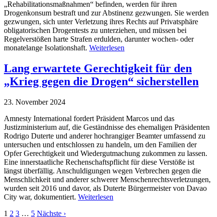
„Rehabilitationsmaßnahmen“ befinden, werden für ihren
Drogenkonsum bestraft und zur Abstinenz gezwungen. Sie werden
gezwungen, sich unter Verletzung ihres Rechts auf Privatsphäre
obligatorischen Drogentests zu unterziehen, und müssen bei
Regelverstößen harte Strafen erdulden, darunter wochen- oder
monatelange Isolationshaft.
Weiterlesen
Lang erwartete Gerechtigkeit für den
„Krieg gegen die Drogen“ sicherstellen
23. November 2024
Amnesty International fordert Präsident Marcos und das
Justizministerium auf, die Geständnisse des ehemaligen Präsidenten
Rodrigo Duterte und anderer hochrangiger Beamter umfassend zu
untersuchen und entschlossen zu handeln, um den Familien der
Opfer Gerechtigkeit und Wiedergutmachung zukommen zu lassen.
Eine innerstaatliche Rechenschaftspflicht für diese Verstöße ist
längst überfällig. Anschuldigungen wegen Verbrechen gegen die
Menschlichkeit und anderer schwerer Menschenrechtsverletzungen,
wurden seit 2016 und davor, als Duterte Bürgermeister von Davao
City war, dokumentiert.
Weiterlesen
1
2
3
…
5
Nächste ›