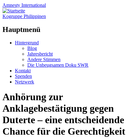
Amnesty
International
Kogruppe Philippinen
Hauptmenü
Zum
Hintergrund
Inhalt
Blog
springen
Jahresbericht
Andere Stimmen
Die Unbeugsamen Doku SWR
Kontakt
Spenden
Netzwerk
Anhörung zur
Anklagebestätigung gegen
Duterte – eine entscheidende
Chance für die Gerechtigkeit